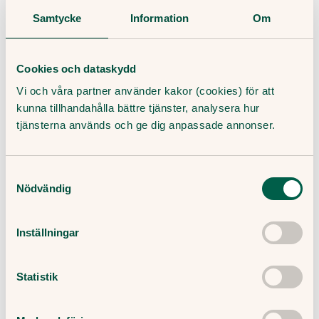
Springmask
Samtycke
Information
Om
Svamp i underlivet
Torr hud
Cookies och dataskydd
Vattkoppor
Vi och våra partner använder kakor (cookies) för att
kunna tillhandahålla bättre tjänster, analysera hur
Behandling vid klåda
tjänsterna används och ge dig anpassade annonser.
Behandlingen anpassas beroende på vad som
orsakat klådan. För att lindra klåda är det viktigt att
Samtyckesval
undvika att huden blir torr. Använd tvål och vatten
Nödvändig
sparsamt och smörj in huden med mjukgörande
kräm. Använd gärna mjuka och luftiga kläder utan
Inställningar
irriterande lappar eller sömmar.
När bör jag söka vård?
Statistik
Du bör söka vård om något av följande stämmer in: