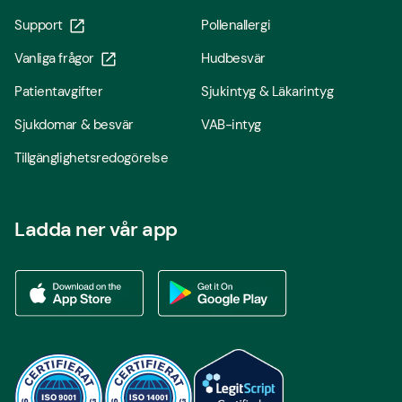
Support
Pollenallergi
Vanliga frågor
Hudbesvär
Patientavgifter
Sjukintyg & Läkarintyg
Sjukdomar & besvär
VAB-intyg
Tillgänglighetsredogörelse
Ladda ner vår app
Ladda ner vår app via App store
Ladda ner vår app via Google Play