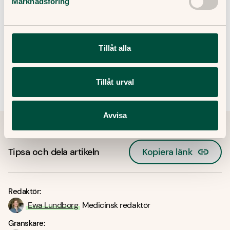
Marknadsföring
Om klådan inte går över, och du inte förstår vad
den beror på
Om du har svåra besvär av klådan så att det får
Tillåt alla
en påverkan på vardagen
Tillåt urval
Avvisa
Tipsa och dela artikeln
Kopiera länk
Redaktör:
Ewa Lundborg
Medicinsk redaktör
Granskare: