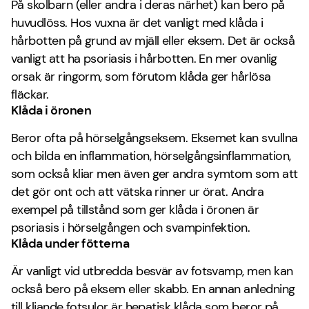
På skolbarn (eller andra i deras närhet) kan bero på
huvudlöss. Hos vuxna är det vanligt med klåda i
hårbotten på grund av mjäll eller eksem. Det är också
vanligt att ha psoriasis i hårbotten. En mer ovanlig
orsak är ringorm, som förutom klåda ger hårlösa
fläckar.
Klåda i öronen
Beror ofta på hörselgångseksem. Eksemet kan svullna
och bilda en inflammation, hörselgångsinflammation,
som också kliar men även ger andra symtom som att
det gör ont och att vätska rinner ur örat. Andra
exempel på tillstånd som ger klåda i öronen är
psoriasis i hörselgången och svampinfektion.
Klåda under fötterna
Är vanligt vid utbredda besvär av fotsvamp, men kan
också bero på eksem eller skabb. En annan anledning
till kliande fotsulor är hepatisk klåda som beror på