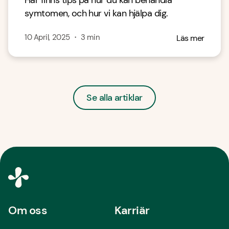
Här finns tips på hur du kan behandla
symtomen, och hur vi kan hjälpa dig.
10 April, 2025
・
3
min
Läs mer
Se alla artiklar
Om oss
Karriär