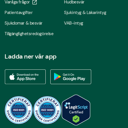
Vanliga frågor
Hudbesvär
Patientavgifter
Sjukintyg & Läkarintyg
Sjukdomar & besvär
VAB-intyg
Tillgänglighetsredogörelse
Ladda ner vår app
Ladda ner vår app via App store
Ladda ner vår app via Google Play