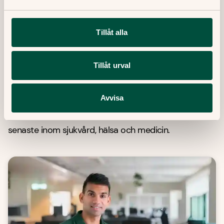
Publicerat datum:
26 Februari, 2020
Tillåt alla
Senast granskad:
19 September, 2023
Tillåt urval
Senaste artiklar
Avvisa
Här finner du våra artiklar där vi skriver om det
senaste inom sjukvård, hälsa och medicin.