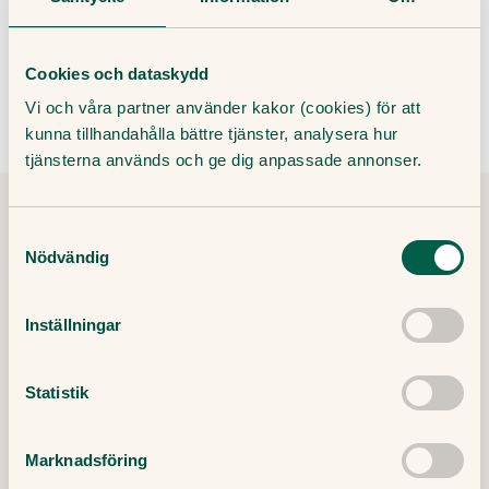
Sök vård
Cookies och dataskydd
Vi och våra partner använder kakor (cookies) för att
kunna tillhandahålla bättre tjänster, analysera hur
tjänsterna används och ge dig anpassade annonser.
Samtyckesval
Tipsa och dela artikeln
Kopiera länk
Nödvändig
Inställningar
Redaktör:
Ewa Lundborg
Medicinsk redaktör
Statistik
Granskare:
Filip Saxena
Leg läkare, specialist i allmänmedicin
Marknadsföring