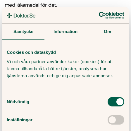
med läkemedel för det.
När bör jag söka vård?
Samtycke
Information
Om
Sök vård om du tror att du har kotkompression.
Sök genast vård om något av följande stämmer in
på dig:
Cookies och dataskydd
Vi och våra partner använder kakor (cookies) för att
Du har
ont i ryggen
samtidigt som du har nedsatt
kunna tillhandahålla bättre tjänster, analysera hur
känsel eller domningar kring ändtarm eller
tjänsterna används och ge dig anpassade annonser.
könsorgan.
Du har ont i ryggen samtidigt som du har
domningar, stickningar eller känner dig svag i
Samtyckesval
benen.
Nödvändig
Hur kan Doktor.se hjälpa mig?
Inställningar