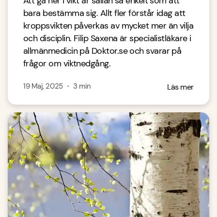
Att gå ner i vikt är sällan så enkelt som att
bara bestämma sig. Allt fler förstår idag att
kroppsvikten påverkas av mycket mer än vilja
och disciplin. Filip Saxena är specialistläkare i
allmänmedicin på Doktor.se och svarar på
frågor om viktnedgång.
19 Maj, 2025
・
3
min
Läs mer