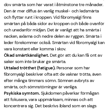
dov smärta som har varat i åtminstone tre månader.
Den är mer diffus än vanlig muskel- och ledsmärta
och flyttar runt i kroppen. Vid fibromyalgi finns
smärtan på båda sidor av kroppen och både ovanför
och unedanför midjan. Det är vanligt att ha smärta i
nacken, axlarna och nedre delen av ryggen. Smärta i
leder förekommer också. Smärtan vid fibromyalgi kan
vara konstant eller komma i skov.
Ökad smärtkänslighet.
Det gör att du kan få ont av
saker som inte brukar ge smärta.
Uttalad trötthet (fatigue).
Personer som har
fibromyalgi beskriver ofta att de vaknar trötta, även
efter många timmars sömn. Sömnen avbryts av
smärta, och sömnstörningar är vanliga.
Psykiska symtom.
Sjukdomen påverkar förmågan
att fokusera, vara uppmärksam, minnas och att
koncentrera sig. Det beskrivs ibland som en slags