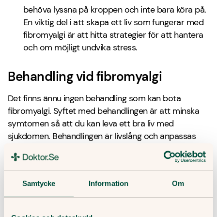
behöva lyssna på kroppen och inte bara köra på.
En viktig del i att skapa ett liv som fungerar med
fibromyalgi är att hitta strategier för att hantera
och om möjligt undvika stress.
Behandling vid fibromyalgi
Det finns ännu ingen behandling som kan bota
fibromyalgi. Syftet med behandlingen är att minska
symtomen så att du kan leva ett bra liv med
sjukdomen. Behandlingen är livslång och anpassas
individuellt och omfattar både de åtgärder du gör
själv och annan behandling.
Det finns flera behandlingsformer som handlar om
Samtycke
Information
Om
att försöka påverka smärtregleringen i positiv riktning
och få kroppen att uppfatta smärtsignaler på en
rimligare nivå. Helt enkelt att lära hjärnan att de