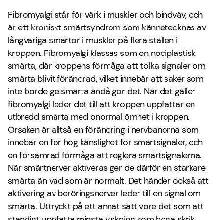
Fibromyalgi står för värk i muskler och bindväv, och
är ett kroniskt smärtsyndrom som kännetecknas av
långvariga smärtor i muskler på flera ställen i
kroppen. Fibromyalgi klassas som en nociplastisk
smärta, där kroppens förmåga att tolka signaler om
smärta blivit förändrad, vilket innebär att saker som
inte borde ge smärta ändå gör det. När det gäller
fibromyalgi leder det till att kroppen uppfattar en
utbredd smärta med onormal ömhet i kroppen.
Orsaken är alltså en förändring i nervbanorna som
innebär en för hög känslighet för smärtsignaler, och
en försämrad förmåga att reglera smärtsignalerna.
När smärtnerver aktiveras ger de därför en starkare
smärta än vad som är normalt. Det händer också att
aktivering av beröringsnerver leder till en signal om
smärta. Uttryckt på ett annat sätt vore det som att
ständigt uppfatta minsta viskning som höga skrik.