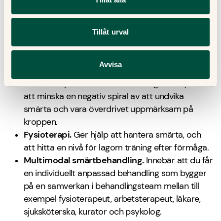
till exempel:
Psykoterapeutisk/psykologisk behandling.
Kan
Tillåt urval
underlätta med tankar och strategier för att hitta
bra förhållningssätt till att leva med sjukdomen.
Avvisa
En metod som används är
ACT-behandling
. Det
är en acceptansinriktad behandling som syftar till
att minska en negativ spiral av att undvika
smärta och vara överdrivet uppmärksam på
kroppen.
Fysioterapi.
Ger hjälp att hantera smärta, och
att hitta en nivå för lagom träning efter förmåga.
Multimodal smärtbehandling.
Innebär att du får
en individuellt anpassad behandling som bygger
på en samverkan i behandlingsteam mellan till
exempel fysioterapeut, arbetsterapeut, läkare,
sjuksköterska, kurator och psykolog.