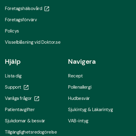
Företagshälsovård
Företagsförvärv
Policys
Visselblåsning vid Doktor.se
Hjälp
Navigera
Lista dig
Recept
Support
Pollenallergi
Vanliga frågor
Hudbesvär
Patientavgifter
Sjukintyg & Läkarintyg
Sjukdomar & besvär
VAB-intyg
Tillgänglighetsredogörelse