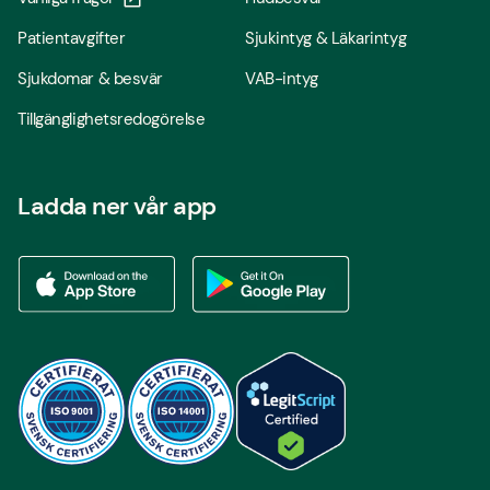
Patientavgifter
Sjukintyg & Läkarintyg
Sjukdomar & besvär
VAB-intyg
Tillgänglighetsredogörelse
Ladda ner vår app
Ladda ner vår app via App store
Ladda ner vår app via Google Play