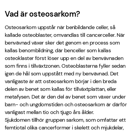
Vad är osteosarkom?
Osteosarkom uppstår när benbildande celler, så
kallade osteoblaster, omvandlas till cancerceller. När
benvävnad växer sker det genom en process som
kallas benombildning, där benceller som kallas
osteoklaster först löser upp en del av benvävnaden
som finns i tillväxtzonen. Osteoblasterna fyller sedan
igen de hål som uppstått med ny benvävnad. Det
vanligaste är att osteosarkom börjar i den breda
delen av benet som kallas för tillväxtplattan, eller
metafysen. Det är den del av benet som växer under
barn- och ungdomstiden och osteosarkom är därför
vanligast mellan tio och tjugo års ålder.
Sjukdomen tillhör gruppen sarkom, som omfattar ett
femtiotal olika cancerformer i skelett och mjukdelar,