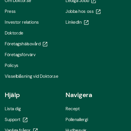
Om Doktor.se
Lediga Jobb
Press
Jobba hos oss
Investor relations
LinkedIn
Doktor.de
Företagshälsovård
Företagsförvärv
Policys
Visselblåsning vid Doktor.se
Hjälp
Navigera
Lista dig
Recept
Support
Pollenallergi
Vanliga frågor
Hudbesvär