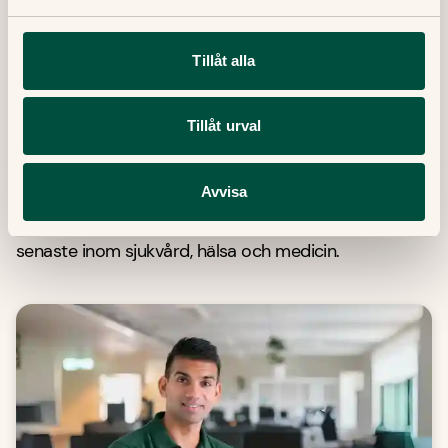
Publicerat datum:
8 Juli, 2021
Tillåt alla
Senast granskad:
20 September, 2023
Tillåt urval
Senaste artiklar
Avvisa
Här finner du våra artiklar där vi skriver om det
senaste inom sjukvård, hälsa och medicin.