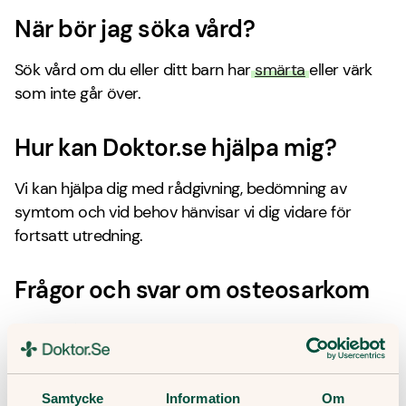
När bör jag söka vård?
Sök vård om du eller ditt barn har
smärta
eller värk
som inte går över.
Hur kan Doktor.se hjälpa mig?
Vi kan hjälpa dig med rådgivning, bedömning av
symtom och vid behov hänvisar vi dig vidare för
fortsatt utredning.
Frågor och svar om osteosarkom
Några frågor och svar kring osteosarkom.
Vad är osteosarkom?
Samtycke
Information
Om