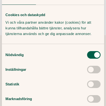
Hur vet man om man har osteosarkom?
Cookies och dataskydd
Vi och våra partner använder kakor (cookies) för att
kunna tillhandahålla bättre tjänster, analysera hur
tjänsterna används och ge dig anpassade annonser.
Samtyckesval
Tipsa och dela artikeln
Kopiera länk
Nödvändig
Inställningar
Redaktör:
Ewa Lundborg
Medicinsk redaktör
Statistik
Granskare:
Filip Saxena
Leg läkare, specialist i allmänmedicin
Marknadsföring