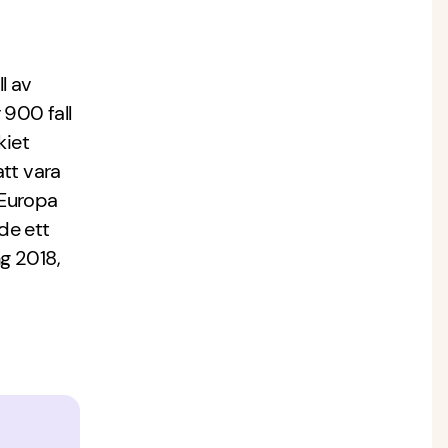
l av
 900 fall
kiet
att vara
a Europa
de ett
g 2018,