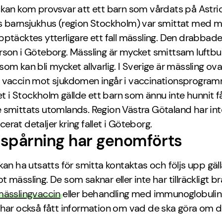
kan kom provsvar att ett barn som vårdats på Astri
 barnsjukhus (region Stockholm) var smittat med mäs
ptäcktes ytterligare ett fall mässling. Den drabbade
rson i Göteborg. Mässling är mycket smittsam luftbu
om kan bli mycket allvarlig. I Sverige är mässling ova
 vaccin mot sjukdomen ingår i vaccinationsprogram
let i Stockholm gällde ett barn som ännu inte hunnit f
 smittats utomlands. Region Västra Götaland har int
rat detaljer kring fallet i Göteborg.
spårning har genomförts
kan ha utsatts för smitta kontaktas och följs upp gäll
 mässling. De som saknar eller inte har tillräckligt b
ässlingvaccin
eller behandling med immunoglobulin
har också fått information om vad de ska göra om de