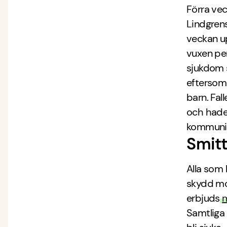
Förra vec
Lindgrens
veckan up
vuxen pe
sjukdom s
eftersom
barn. Fal
och hade
kommunice
Smitt
Alla som 
skydd mot
erbjuds
m
Samtliga 