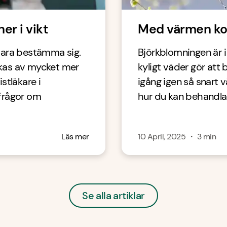
er i vikt
Med värmen ko
t bara bestämma sig.
Björkblomningen är 
erkas av mycket mer
kyligt väder gör at
istläkare i
igång igen så snart 
 frågor om
hur du kan behandla
Läs mer
10 April, 2025
・
3
min
Se alla artiklar