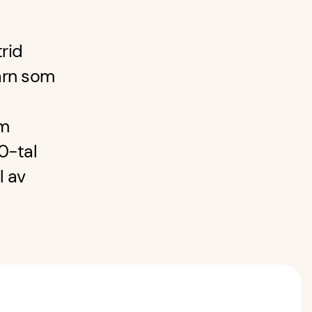
rid
arn som
om
0-tal
l av