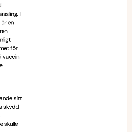
d
sling. I
 är en
ren
nligt
met för
å vaccin
e
ande sitt
ra skydd
.
 skulle