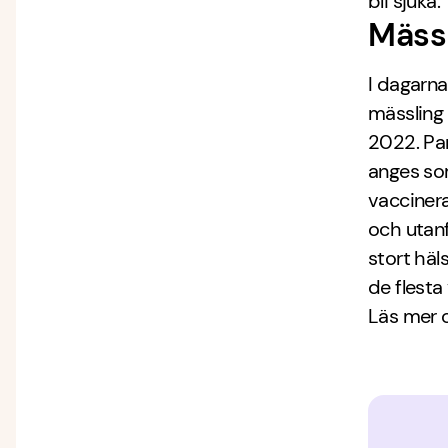
bli sjuka.
Mässl
I dagarna
mässling 
2022. Pan
anges som
vaccinerad
och utanf
stort hä
de flesta
Läs mer 