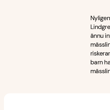
Nyligen
Lindgr
ännu int
mässli
riskera
barn ha
mässlin