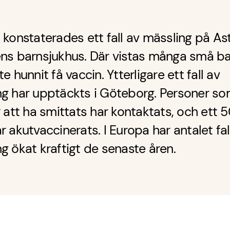
 konstaterades ett fall av mässling på Ast
ens barnsjukhus. Där vistas många små b
e hunnit få vaccin. Ytterligare ett fall av
ng har upptäckts i Göteborg. Personer s
r att ha smittats har kontaktats, och ett 5
r akutvaccinerats. I Europa har antalet fal
g ökat kraftigt de senaste åren.