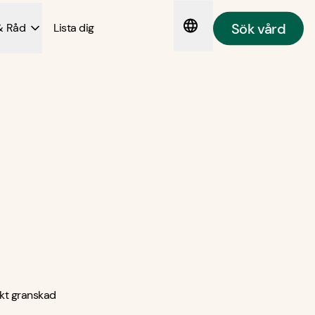
Sök vård
& Råd
Lista dig
kt granskad