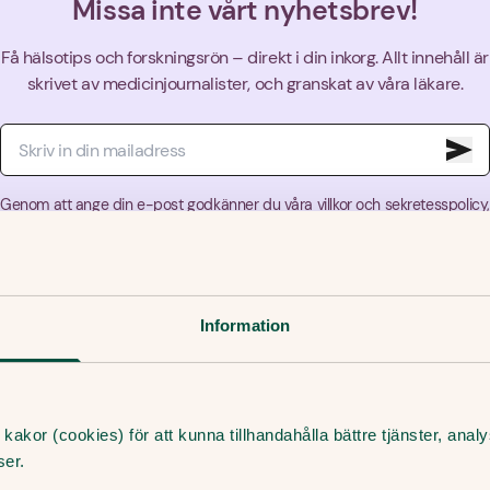
Missa inte vårt nyhetsbrev!
Få hälsotips och forskningsrön – direkt i din inkorg. Allt innehåll är
skrivet av medicinjournalister, och granskat av våra läkare.
Genom att ange din e-post godkänner du våra villkor och sekretesspolicy,
samt att ta emot e-post som innehåller marknadsföring från Doktor.se.
Information
kakor (cookies) för att kunna tillhandahålla bättre tjänster, ana
ser.
 dela artikeln
Kopiera l