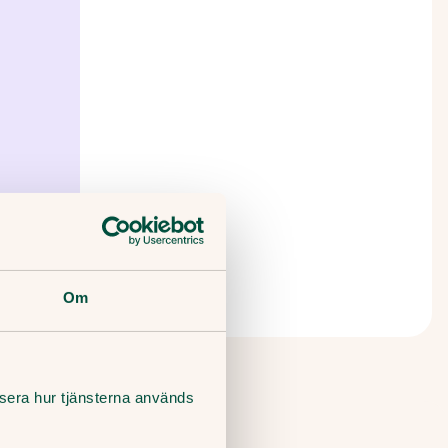
Om
lysera hur tjänsterna används
änk