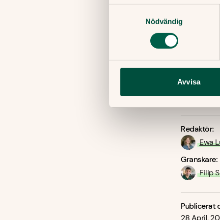
Samtyckesval
Nödvändig
Källor:
Measles (wh
European I
more resili
Smittspårnin
Avvisa
Ett fall av
Götalandsr
Redaktör:
Ewa L
Granskare:
Filip 
Publicerat 
28 April, 2