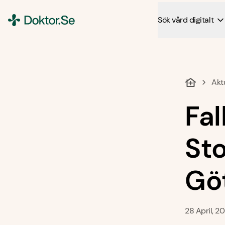
Sök vård digitalt
Doktor.se
Akt
Fal
St
Gö
28 April, 2