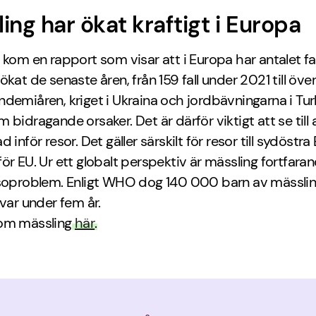
ing har ökat kraftigt i Europa
 kom en rapport som visar att i Europa har antalet fal
ökat de senaste åren, från 159 fall under 2021 till över
demiåren, kriget i Ukraina och jordbävningarna i Tur
 bidragande orsaker. Det är därför viktigt att se till 
 inför resor. Det gäller särskilt för resor till sydöstr
ör EU. Ur ett globalt perspektiv är mässling fortfaran
lsoproblem. Enligt WHO dog 140 000 barn av mässlin
 var under fem år.
om mässling
här
.