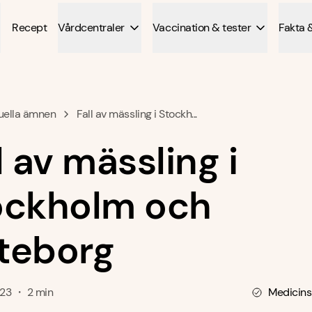
Recept
Vårdcentraler
Vaccination & tester
Fakta 
uella ämnen
Fall av mässling i Stockh...
l av mässling i
ockholm och
teborg
023 ・ 2 min
Medicins