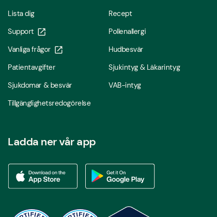
Lista dig
Recept
Support
Pollenallergi
Vanliga frågor
Hudbesvär
Patientavgifter
Sjukintyg & Läkarintyg
Sjukdomar & besvär
VAB-intyg
Tillgänglighetsredogörelse
Ladda ner vår app
Ladda ner vår app via App store
Ladda ner vår app via Google Play