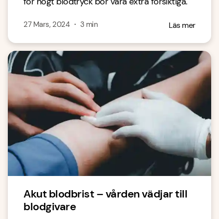
för högt blodtryck bör vara extra försiktiga.
27 Mars, 2024
・
3
min
Läs mer
Akut blodbrist – vården vädjar till
blodgivare