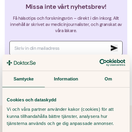
Missa inte vårt nyhetsbrev!
Få hälsotips och forskningsrön – direkt i din inkorg. Allt
innehåll är skrivet av medicinjournalister, och granskat av
våra läkare.
Genom att ange din e-post godkänner du våra villkor och
sekretesspolicy, samt att ta emot e-post som innehåller marknadsföring
från Doktor.se.
Samtycke
Information
Om
Cookies och dataskydd
Vi och våra partner använder kakor (cookies) för att
kunna tillhandahålla bättre tjänster, analysera hur
tjänsterna används och ge dig anpassade annonser.
Tipsa och dela artikeln
Kopiera länk