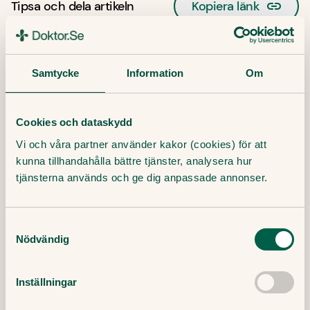
Tipsa och dela artikeln
Kopiera länk
Redaktör:
Samtycke
Information
Om
Ewa Lundborg
Medicinsk redaktör
Granskare:
Filip Saxena
Leg läkare, specialist i allmänmedicin
Cookies och dataskydd
Vi och våra partner använder kakor (cookies) för att
kunna tillhandahålla bättre tjänster, analysera hur
Publicerat datum:
tjänsterna används och ge dig anpassade annonser.
23 Juni, 2023
Senast granskad:
23 Juni, 2023
Samtyckesval
Nödvändig
Senaste artiklar
Inställningar