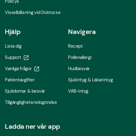
Policys
Visselblåsning vid Doktor.se
Hjälp
Navigera
Lista dig
Recept
Support
Pollenallergi
Vanliga frågor
Hudbesvär
Patientavgifter
Sjukintyg & Läkarintyg
Sjukdomar & besvär
VAB-intyg
Tillgänglighetsredogörelse
Ladda ner vår app