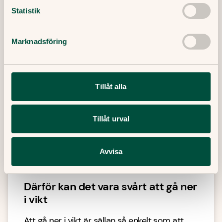
Här finner du våra artiklar där vi skriver om det
Statistik
senaste inom sjukvård, hälsa och medicin.
Marknadsföring
Tillåt alla
Tillåt urval
Avvisa
Därför kan det vara svårt att gå ner
i vikt
Att gå ner i vikt är sällan så enkelt som att