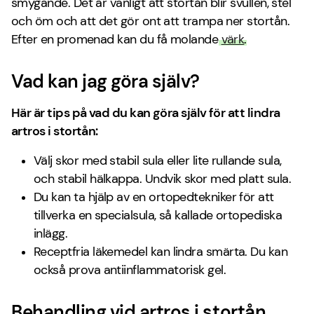
smygande. Det är vanligt att stortån blir svullen, stel
och öm och att det gör ont att trampa ner stortån.
Efter en promenad kan du få molande
värk
.
Vad kan jag göra själv?
Här är tips på vad du kan göra själv för att lindra
artros i stortån:
Välj skor med stabil sula eller lite rullande sula,
och stabil hälkappa. Undvik skor med platt sula.
Du kan ta hjälp av en ortopedtekniker för att
tillverka en specialsula, så kallade ortopediska
inlägg.
Receptfria läkemedel kan lindra smärta. Du kan
också prova antiinflammatorisk gel.
Behandling vid artros i stortån