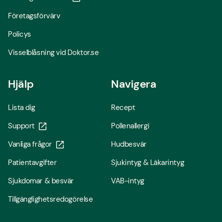
Företagsförvärv
Policys
Visselblåsning vid Doktor.se
Hjälp
Navigera
Lista dig
Recept
Support
Pollenallergi
Vanliga frågor
Hudbesvär
Patientavgifter
Sjukintyg & Läkarintyg
Sjukdomar & besvär
VAB-intyg
Tillgänglighetsredogörelse