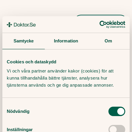
Tipsa och dela artikeln
Kopiera länk
Samtycke
Information
Om
Redaktör:
Ewa Lundborg
Medicinsk redaktör
Cookies och dataskydd
Granskare:
Filip Saxena
Leg läkare, specialist i allmänmedicin
Vi och våra partner använder kakor (cookies) för att
kunna tillhandahålla bättre tjänster, analysera hur
tjänsterna används och ge dig anpassade annonser.
Publicerat datum:
7 Juni, 2021
Samtyckesval
Senast granskad:
Nödvändig
1 September, 2023
Inställningar