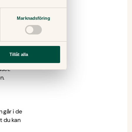
Gillar
 barnet
Marknadsföring
 ingen
Tillåt alla
et bli
uset.
n.
 går i de
tt du kan