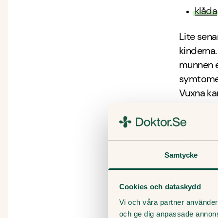
klåda
Lite sen
kinderna.
munnen el
symtome
Vuxna ka
symtom. 
nedsatt i
blodbrist
Samtycke
Vad k
Cookies och dataskydd
Om utslag
Vi och våra partner använder 
kylbalsam
och ge dig anpassade annon