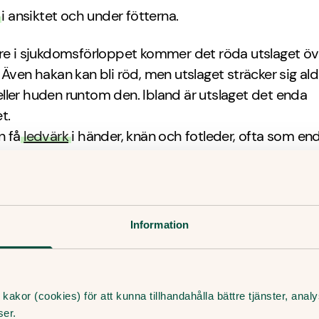
i ansiktet och under fötterna.
are i sjukdomsförloppet kommer det röda utslaget öv
 Även hakan kan bli röd, men utslaget sträcker sig aldri
ler huden runtom den. Ibland är utslaget det enda
t.
n få
ledvärk
i händer, knän och fotleder, ofta som en
Ledvärken kan stanna kvar i några veckor. Personer 
mmunförsvar eller en blodsjukdom som sicklecellane
 av viruset.
Information
an jag göra själv?
en kliar kan du testa att badda med kallt vatten elle
kakor (cookies) för att kunna tillhandahålla bättre tjänster, ana
/kylgel på utslagen. Vätskeersättning, som du också
ser.