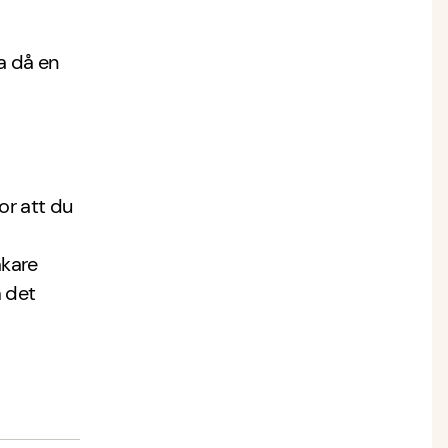
a då en
or att du
äkare
 det