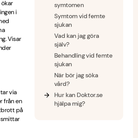
 ökar
symtomen
tingen i
Symtom vid femte
 med
sjukan
ha
Vad kan jag göra
g. Visar
själv?
under
Behandling vid femte
sjukan
När bör jag söka
vård?
tar via
Hur kan Doktor.se
 från en
hjälpa mig?
utbrott på
 smittar