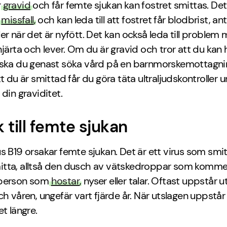
r
gravid
och får femte sjukan kan fostret smittas. Det
r
missfall
, och kan leda till att fostret får blodbrist, an
er när det är nyfött. Det kan också leda till problem
hjärta och lever. Om du är gravid och tror att du kan 
 ska du genast söka vård på en barnmorskemottagnin
tt du är smittad får du göra täta ultraljudskontroller 
 din graviditet.
 till femte sjukan
s B19 orsakar femte sjukan. Det är ett virus som smit
tta, alltså den dusch av vätskedroppar som kommer
 person som
hostar
, nyser eller talar. Oftast uppstår 
ch våren, ungefär vart fjärde år. När utslagen uppstår
et längre.