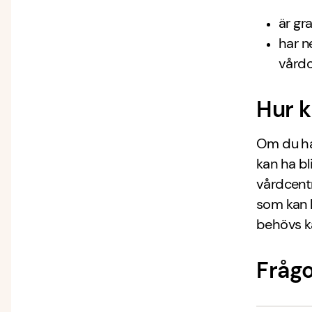
är gr
har n
vårdc
Hur k
Om du ha
kan ha bl
vårdcentr
som kan 
behövs ka
Frågo