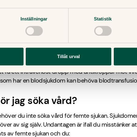
t, är bra om ditt barn kräks, har diarréer eller feber. 
e vätskeersättningen, är det viktigt att du ser till att
atten.
Inställningar
Statistik
dling vid femte sjukan
kan går vanligtvis över av sig själv och kräver i regel
Tillåt urval
ng. För personer som har nedsatt immunförsvar kan d
att få ett intravenöst dropp med antikroppar mot vir
 som har en blodsjukdom kan behöva blodtransfusio
ör jag söka vård?
höver du inte söka vård för femte sjukan. Sjukdomen
l över av sig själv. Undantagen är ifall du misstänker a
ts av femte sjukan och du: