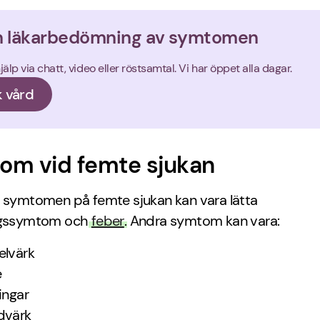
n läkarbedömning av symtomen
älp via chatt, video eller röstsamtal. Vi har öppet alla dagar.
 vård
om vid femte sjukan
a symtomen på femte sjukan kan vara lätta
ngssymtom och
feber
. Andra symtom kan vara:
lvärk
é
ingar
dvärk