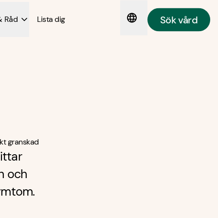
Sök vård
& Råd
Lista dig
kt granskad
ttar
n och
symtom.