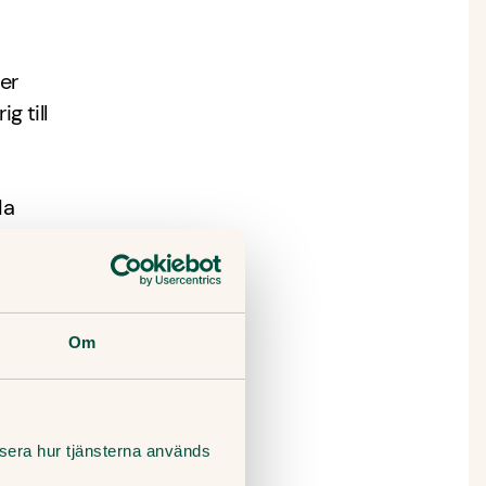
er
g till
da
som har
mi kan få
Om
r
lysera hur tjänsterna används
 kan köpa