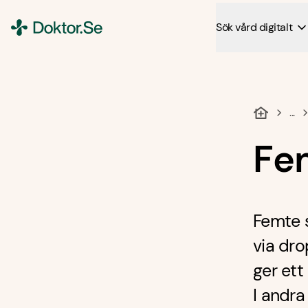
Sök vård digitalt
Doktor.se
...
Fe
Femte s
via dr
ger ett
I andra