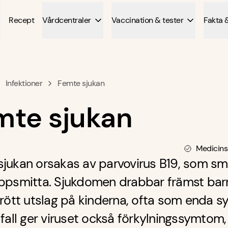
Recept
Vårdcentraler
Vaccination & tester
Fakta 
Infektioner
Femte sjukan
mte sjukan
Medicins
jukan orsakas av parvovirus B19, som smi
oppsmitta. Sjukdomen drabbar främst bar
 rött utslag på kinderna, ofta som enda 
 fall ger viruset också förkylningssymtom,