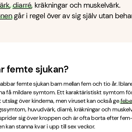
ärk
,
diarré
, kräkningar och muskelvärk.
onen
går i regel över av sig själv utan beha
r femte sjukan?
abbar femte sjukan barn mellan fem och tio år. Iblan
a få mildare symtom. Ett karaktäristiskt symtom för
tt utslag över kinderna, men viruset kan också ge
febe
gssymtom, huvudvärk, diarré, kräkningar och muskelv
sprider sig över kroppen och är ofta borta efter fem
n kan stanna kvar i upp till sex veckor.