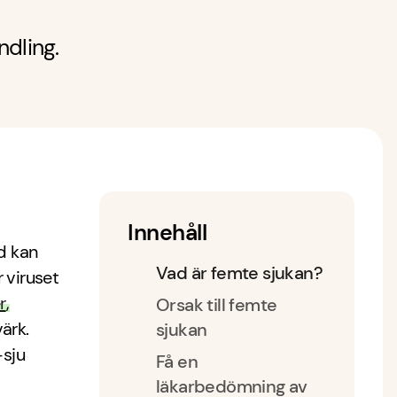
ndling.
Innehåll
d kan
Vad är femte sjukan?
 viruset
r
,
Orsak till femte
ärk.
sjukan
-sju
Få en
läkarbedömning av