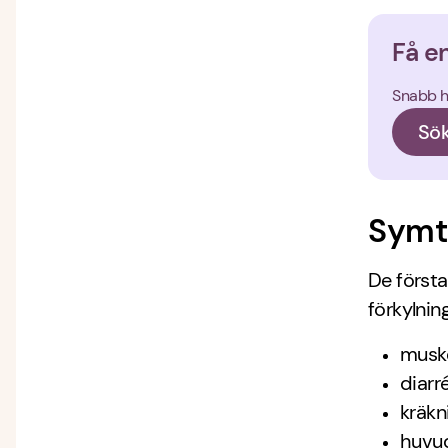
Få e
Snabb hj
Sök
Symt
De först
förkylni
muske
diarr
kräkn
huvu