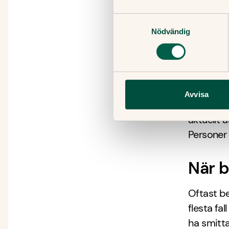
på apoteke
barnet int
Samtyckesval
dricker v
Nödvändig
Behan
Femte sju
Avvisa
behandli
aktuellt 
Personer
När b
Oftast be
flesta fal
ha smitta