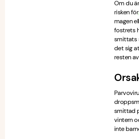
Om du ä
risken fö
magen ell
fostrets 
smittats
det sig a
resten av
Orsak
Parvoviru
droppsmi
smittad
vintern o
inte barn