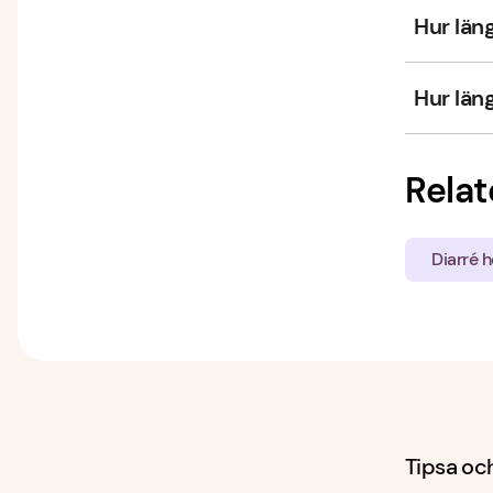
Hur län
Hur län
Relat
Diarré 
Tipsa och