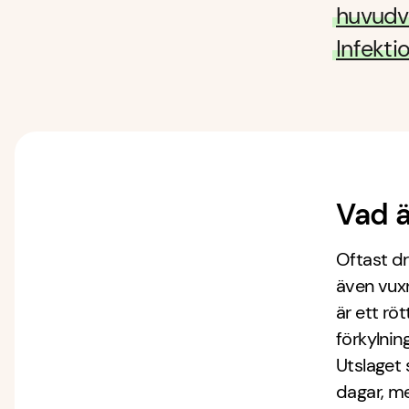
huvudv
Infekti
Vad ä
Oftast dr
även vuxn
är ett rö
förkylnin
Utslaget 
dagar, me