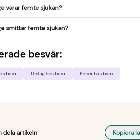
ge varar femte sjukan?
ge smittar femte sjukan?
erade besvär:
hos barn
Utslag hos barn
Feber hos barn
 dela artikeln
Kopiera l