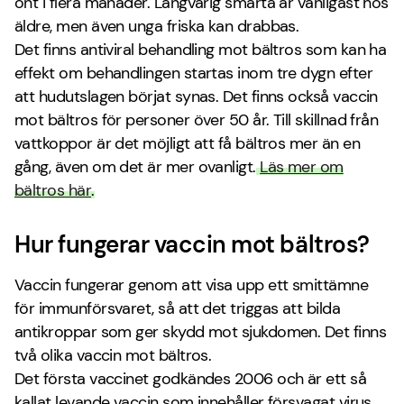
ont i flera månader. Långvarig smärta är vanligast hos
äldre, men även unga friska kan drabbas.
Det finns antiviral behandling mot bältros som kan ha
effekt om behandlingen startas inom tre dygn efter
att hudutslagen börjat synas. Det finns också vaccin
mot bältros för personer över 50 år. Till skillnad från
vattkoppor är det möjligt att få bältros mer än en
gång, även om det är mer ovanligt.
Läs mer om
bältros här
.
Hur fungerar vaccin mot bältros?
Vaccin fungerar genom att visa upp ett smittämne
för immunförsvaret, så att det triggas att bilda
antikroppar som ger skydd mot sjukdomen. Det finns
två olika vaccin mot bältros.
Det första vaccinet godkändes 2006 och är ett så
kallat levande vaccin som innehåller försvagat virus