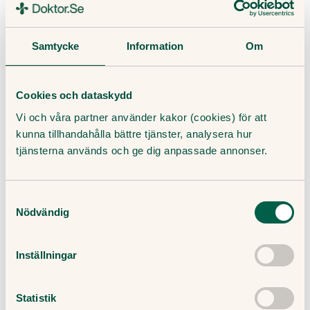
Doktor.se
erbjuder bältrosvaccin på följande
mottagningar:
Samtycke
Information
Om
Adina hälsan, Nol
Vlg – Väsby Läkargrupp, Upplands Väsby
Norrtälje vaccinationsmottagning
Cookies och dataskydd
Örestadskliniken, Malmö
Vi och våra partner använder kakor (cookies) för att
kunna tillhandahålla bättre tjänster, analysera hur
Frågor och svar om bältrosvaccin
tjänsterna används och ge dig anpassade annonser.
Några frågor och svar kring bältrosvaccin.
Samtyckesval
Nödvändig
Hur länge varar skyddet av bältrosvaccin?
Inställningar
Kan jag ta bältrosvaccin även om jag redan
haft bältros?
Statistik