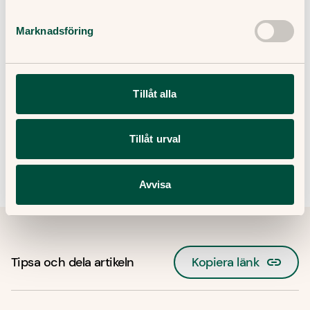
Hur mycket kostar bältrosvaccin?
Marknadsföring
Relaterade ämnen:
Tillåt alla
Bältros
Vattkoppor
Tillåt urval
Artikel: Vad är bältros och vilka drabbas?
Avvisa
Tipsa och dela artikeln
Kopiera länk