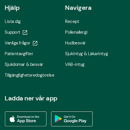
Hjälp
Navigera
Lista dig
Recept
Support
Pollenallergi
Vanliga frågor
Hudbesvär
Patientavgifter
Sjukintyg & Läkarintyg
Sjukdomar & besvär
VAB-intyg
Tillgänglighetsredogörelse
Ladda ner vår app
Ladda ner vår app via App store
Ladda ner vår app via Google Play