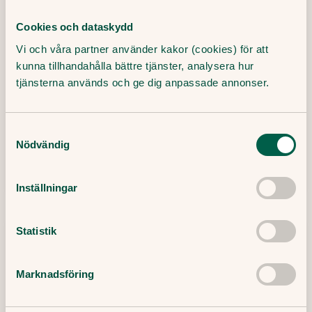
Cookies och dataskydd
Att känna ånger kan både vara
Vi och våra partner använder kakor (cookies) för att
skadligt – och ge positiva
kunna tillhandahålla bättre tjänster, analysera hur
hälsoeffekter
tjänsterna används och ge dig anpassade annonser.
Det är bra att ångra sig – på rätt sätt och i
lagom mängd, menar Simon Kyaga –
Samtyckesval
överläkare i psykiatri.
Nödvändig
17 Juni, 2020
・
2
min
Läs mer
Inställningar
Statistik
Marknadsföring