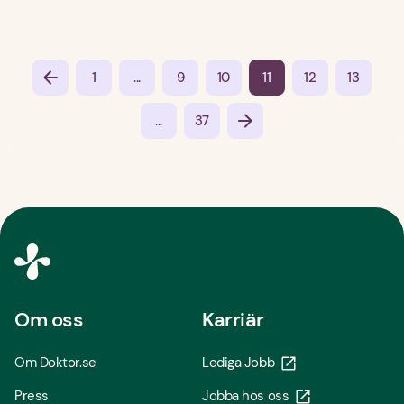
...
1
9
10
11
12
13
...
37
Om oss
Karriär
Om Doktor.se
Lediga Jobb
Press
Jobba hos oss