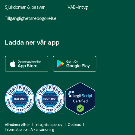
Sjukdomar & besvär
VAB-intyg
Tillgänglighetsredogörelse
Ladda ner vår app
Ladda ner vår app via App store
Ladda ner vår app via Google Play
Allmänna villkor
Integritetspolicy
Cookies
Information om AI-användning