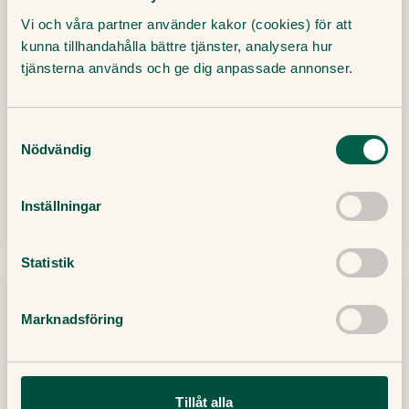
Vi och våra partner använder kakor (cookies) för att
kunna tillhandahålla bättre tjänster, analysera hur
tjänsterna används och ge dig anpassade annonser.
Sprita händerna på rätt sätt
Samtyckesval
Men glöm inte att handspriten inte ersätter
Nödvändig
en riktigt bra handtvätt med tvål och vatten.
Inställningar
29 Oktober, 2020
・
2
min
Läs mer
Statistik
Marknadsföring
Tillåt alla