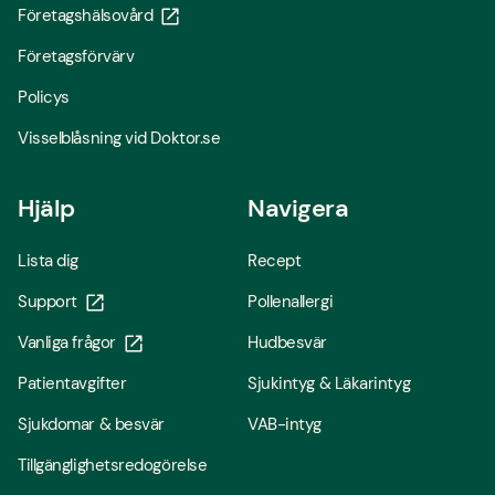
Företagshälsovård
Företagsförvärv
Policys
Visselblåsning vid Doktor.se
Hjälp
Navigera
Lista dig
Recept
Support
Pollenallergi
Vanliga frågor
Hudbesvär
Patientavgifter
Sjukintyg & Läkarintyg
Sjukdomar & besvär
VAB-intyg
Tillgänglighetsredogörelse