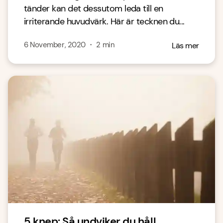
tänder kan det dessutom leda till en
irriterande huvudvärk. Här är tecknen du...
6 November, 2020
・
2
min
Läs mer
5 knep: Så undviker du håll