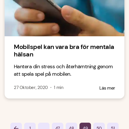
Mobilspel kan vara bra för mentala
hälsan
Hantera din stress och återhämtning genom
att spela spel på mobilen.
27 Oktober, 2020
・
1
min
Läs mer
...
1
47
48
49
50
51