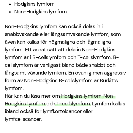
Hodgkins lymfom
Non-Hodgkins lymfom.
Non-Hodgkins lymfom kan också delas in i
snabbväxande eller långsamväxande lymfom, som
även kan kallas för högmaligna och lågmaligna
lymfom. Ett annat sätt att dela in Non-Hodgkins
lymfom är i B-cellslymfom och T-cellslymfom. B-
cellslymfom är vanligast bland både snabbt och
långsamt växande lymfom. En ovanlig men aggressiv
form av Non-Hodgkins B-cellslymfom är Burkitts
lymfom.
Här kan du läsa mer om
Hodgkins lymfom
,
Non-
Hodgkins lymfom
och
T-cellslymfom
. Lymfom kallas
ibland också för lymfkörtelcancer eller
lymfcellscancer.