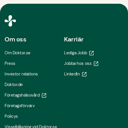
Om oss
Karriär
Om Doktor.se
Lediga Jobb
Press
Jobba hos oss
Investor relations
LinkedIn
Doktor.de
Företagshälsovård
Företagsförvärv
Policys
Visselblåsning vid Doktor.se