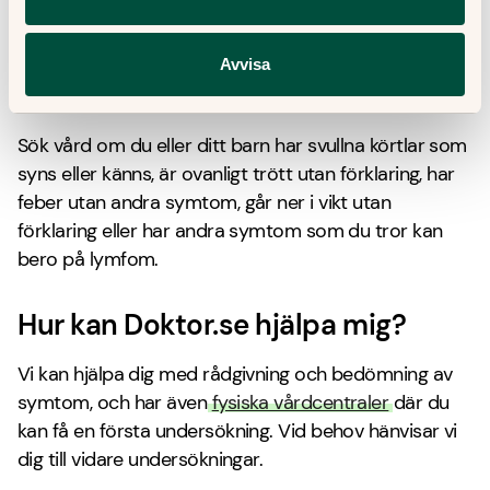
som jobbar där är vana vid att bemöta barn med
svår sjukdom och deras anhöriga.
Avvisa
När bör jag söka vård?
Sök vård om du eller ditt barn har svullna körtlar som
syns eller känns, är ovanligt trött utan förklaring, har
feber utan andra symtom, går ner i vikt utan
förklaring eller har andra symtom som du tror kan
bero på lymfom.
Hur kan Doktor.se hjälpa mig?
Vi kan hjälpa dig med rådgivning och bedömning av
symtom, och har även
fysiska vårdcentraler
där du
kan få en första undersökning. Vid behov hänvisar vi
dig till vidare undersökningar.