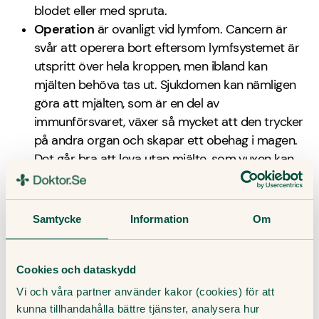
blodet eller med spruta.
Operation
är ovanligt vid lymfom. Cancern är
svår att operera bort eftersom lymfsystemet är
utspritt över hela kroppen, men ibland kan
mjälten behöva tas ut. Sjukdomen kan nämligen
göra att mjälten, som är en del av
immunförsvaret, växer så mycket att den trycker
på andra organ och skapar ett obehag i magen.
Det går bra att leva utan mjälte, som vuxen kan
andra organ ta över dess funktion.
Stamcellstransplantation
kan behövas som
stödbehandling om väldigt intensiv
Samtycke
Information
Om
cytostatikabehandling är nödvändig för att bli av
med alla cancerceller. Det är för att cytostatikan
även skadar kroppens vanliga celler.
Cookies och dataskydd
Blodstamceller, som kan utvecklas vidare till
Vi och våra partner använder kakor (cookies) för att
kroppens alla slags blodceller, sprutas då in i
kunna tillhandahålla bättre tjänster, analysera hur