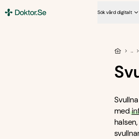
Sök vård digitalt
Doktor.se
...
Svu
Svullna
med
in
halsen,
svullna