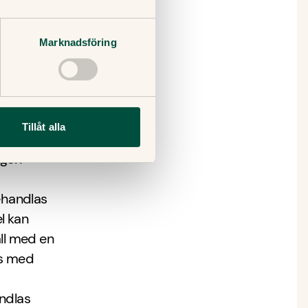
larna
Marknadsföring
 svullna
Tillåt alla
ngen
ehandlas
l kan
ll med en
as med
andlas