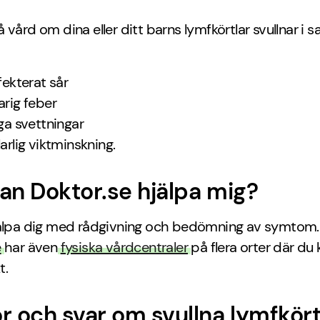
 vård om dina eller ditt barns lymfkörtlar svullnar i
fekterat sår
arig feber
iga svettningar
larlig viktminskning.
an Doktor.se hjälpa mig?
jälpa dig med rådgivning och bedömning av symtom.
e
har även
fysiska vårdcentraler
på flera orter där du 
t.
r och svar om svullna lymfkört