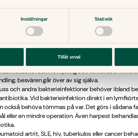
an ett och sex år kan vara sjuka så pass ofta att kört
 små bönor på halsen under en hel vinter.
Inställningar
Statistik
dling av svullna lymfkörtlar
handling du eller ditt barn får beror på orsaken till de
arna:
Tillåt urval
irusinfektioner som förkylning och körtelfeber finns i
dling, besvären går över av sig själva.
luss och andra bakterieinfektioner behöver ibland b
ntibiotika. Vid bakterieinfektion direkt i en lymfkörte
ln också behöva tömmas på var. Det görs i sådana fa
 nål eller en mindre operation. Även harpest behandl
otika.
eumatoid artrit, SLE, hiv, tuberkulos eller cancer beh