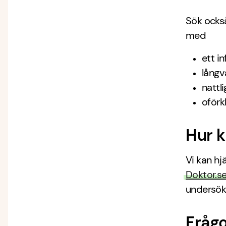
Sök också
med
ett in
långv
nattl
oförk
Hur k
Vi kan h
Doktor.s
undersök
Frågo