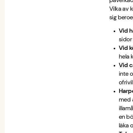
påverkad
Vilka av 
sig beroe
Vid h
sidor
Vid k
hela 
Vid 
inte 
ofrivi
Harp
med a
illam
en bö
läka 