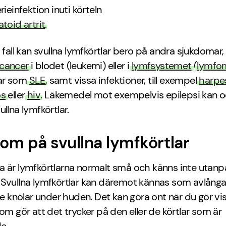
rieinfektion inuti körteln
toid artrit
.
 fall kan svullna lymfkörtlar bero på andra sjukdomar, t
cancer
i blodet (leukemi) eller i
lymfsystemet
(
lymfo
ar som
SLE
, samt vissa infektioner, till exempel
harpe
os
eller
hiv
. Läkemedel mot exempelvis epilepsi kan 
ullna lymfkörtlar.
m på svullna lymfkörtlar
a är lymfkörtlarna normalt små och känns inte utanp
Svullna lymfkörtlar kan däremot kännas som avlånga
knölar under huden. Det kan göra ont när du gör vi
som gör att det trycker på den eller de körtlar som är