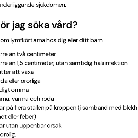
nderliggande sjukdomen.
ör jag söka vård?
om lymfkörtlarna hos dig eller ditt barn
örre än två centimeter
örre än 1,5 centimeter, utan samtidig halsinfektion
ätter att växa
da eller orörliga
ldigt ömma
mma, varma och röda
nar på flera ställen på kroppen (i samband med blekh
et eller feber)
nar utan uppenbar orsak
orolig.