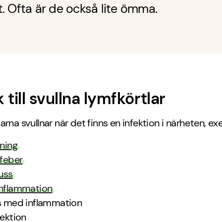
. Ofta är de också lite ömma.
 till svullna lymfkörtlar
arna svullnar när det finns en infektion i närheten, e
lning
lfeber
luss
nflammation
s med inflammation
fektion