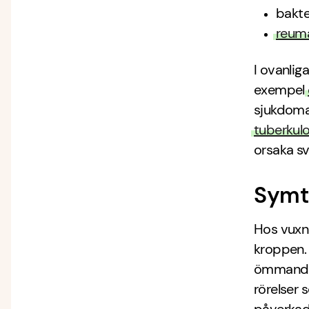
bakte
reuma
I ovanliga
exempel
sjukdom
tuberkul
orsaka sv
Symto
Hos vuxn
kroppen. 
ömmande 
rörelser 