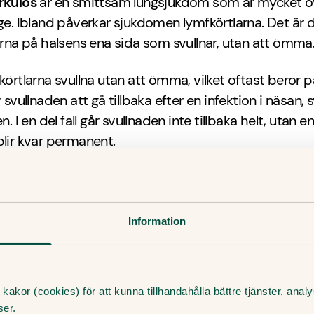
rkulos
är en smittsam lungsjukdom som är mycket ov
ge. Ibland påverkar sjukdomen lymfkörtlarna. Det är 
arna på halsens ena sida som svullnar, utan att ömma
 körtlarna svullna utan att ömma, vilket oftast beror p
r svullnaden att gå tillbaka efter en infektion i näsan, 
en. I en del fall går svullnaden inte tillbaka helt, utan e
blir kvar permanent.
m på svullna lymfkörtlar hos
er oftast inte av några besvär av sina lymfkörtlar. De
Information
nligt att du som vuxen istället lägger märke till små k
en. Ibland lutar barn huvudet åt sidan med de svull
kakor (cookies) för att kunna tillhandahålla bättre tjänster, ana
det att känna lymfkörtlar på barn även när de inte är 
ser.