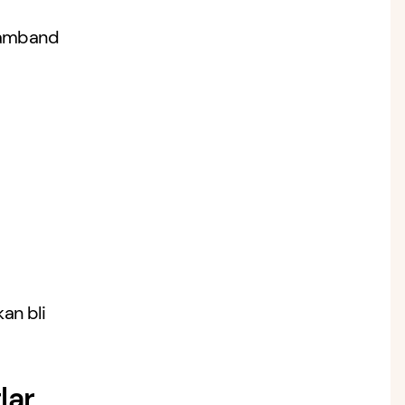
 samband
kan bli
lar