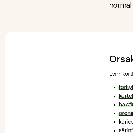
normalt
Orsak
Lymfkörtl
förky
körte
halsf
öroni
karie
sårin