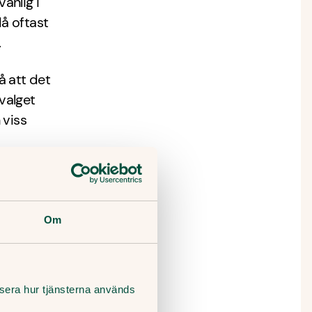
anlig i
då oftast
.
å att det
svalget
n viss
 barn
t är
Om
nölar
na
lysera hur tjänsterna används
sjuka.