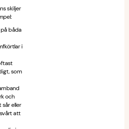
s skiljer
mpel:
a på båda
fkörtlar i
oftast
digt, som
i samband
rk och
sår eller
svårt att