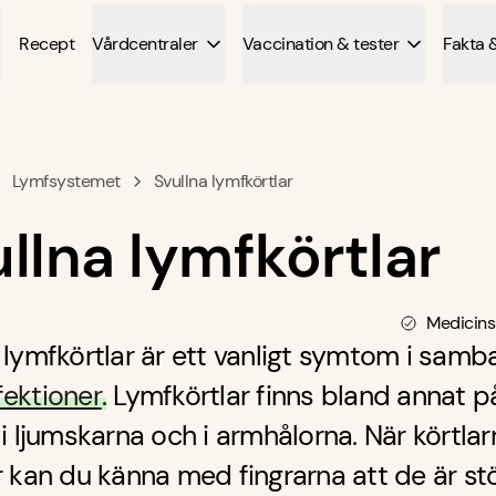
Recept
Vårdcentraler
Vaccination & tester
Fakta 
Lymfsystemet
Svullna lymfkörtlar
llna lymfkörtlar
Medicins
 lymfkörtlar är ett vanligt symtom i sam
fektioner
. Lymfkörtlar finns bland annat p
 i ljumskarna och i armhålorna. När körtlar
r kan du känna med fingrarna att de är st