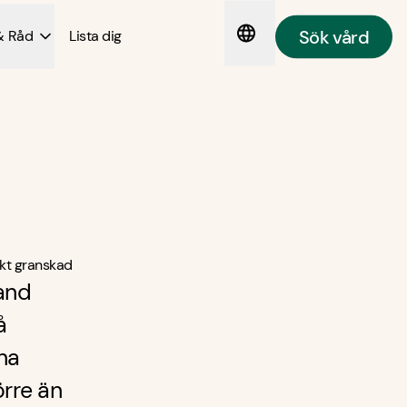
Sök vård
& Råd
Lista dig
kt granskad
band
å
na
örre än