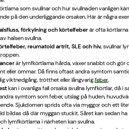
e.
körtlarna som svullnar och hur svullnaden vanligen känn
nde på den underliggande orsaken. Här är några exe
alsfluss, förkylning och körtelfeber
är ofta körtlarn
 av halsen svullna.
örtelfeber, reumatoid artrit, SLE och hiv,
svullnar lym
kroppen.
cancer
är lymfkörtlarna hårda, växer snabbt och gör 
ont eller ömmar. Då finns oftast andra symtom samti
llig viktnedgång, trötthet eller långvarig
feber
.
est
kan i ovanliga fall orsaka svullna lymfkörtlar, då 
ndra symtom som feber, utslag på huden, huvudvä
ående. Sjukdomen sprids ofta via myggor och ett litet 
ld bildas då där myggan stuckit. Såret kan sedan ha 
och lymfkörtlarna i närheten kan svullna.