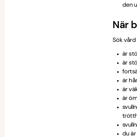
den u
När b
Sök vård 
är st
är st
forts
är hår
är vä
är ö
svull
trötth
svull
du är 