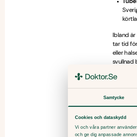
Tube
Sveri
körtl
Ibland är
tar tid fö
eller hals
svullnad 
Symto
Barn känn
Samtycke
därför va
under hud
Cookies och dataskydd
körtlarna.
Vi och våra partner använder 
Ofta går 
och ge dig anpassade annon