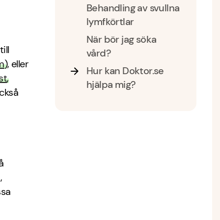
Behandling av svullna
lymfkörtlar
När bör jag söka
ill
vård?
m
), eller
Hur kan Doktor.se
st
,
hjälpa mig?
också
å
,
ssa