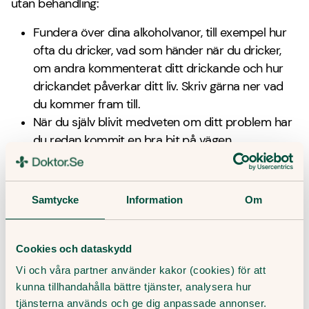
utan behandling:
Fundera över dina alkoholvanor, till exempel hur
ofta du dricker, vad som händer när du dricker,
om andra kommenterat ditt drickande och hur
drickandet påverkar ditt liv. Skriv gärna ner vad
du kommer fram till.
När du själv blivit medveten om ditt problem har
du redan kommit en bra bit på vägen.
Fundera på hur du skulle vilja att ditt liv var. Hur
du vill må, vad du vill göra och vad du vill använda
din tid och dina pengar till.
Samtycke
Information
Om
Bestäm dig sedan för att förändra ditt
drickande.
Cookies och dataskydd
När du bestämt dig för att förändra ditt drickande
Vi och våra partner använder kakor (cookies) för att
finns det flera saker du kan göra:
kunna tillhandahålla bättre tjänster, analysera hur
tjänsterna används och ge dig anpassade annonser.