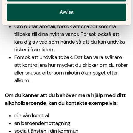
Avvisa
Det är också bra att tänka på följande:
Om du får återfall, försök att snabbt komma
tillbaka till dina nyktra vanor. Försök också att
lära dig av vad som hände så att du kan undvika
risker i framtiden.
Försök att undvika tobak. Det kan vara svårare
att kontrollera hur mycket du dricker om du röker
eller snusar, eftersom nikotin ökar suget efter
alkohol.
Om du känner att du behöver mera hjälp med ditt
alkoholberoende, kan du kontakta exempelvis:
din vårdcentral
en beroendemottagning
socialtjänsten i din kommun