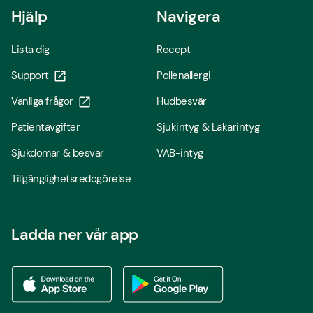
Hjälp
Navigera
Lista dig
Recept
Support
Pollenallergi
Vanliga frågor
Hudbesvär
Patientavgifter
Sjukintyg & Läkarintyg
Sjukdomar & besvär
VAB-intyg
Tillgänglighetsredogörelse
Ladda ner vår app
Ladda ner vår app via App store
Ladda ner vår app via Google Play