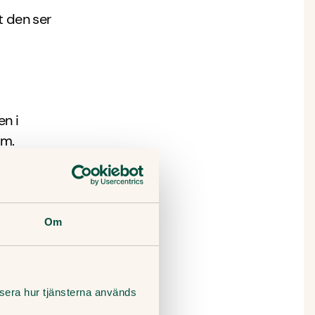
t den ser
n i
äm.
om din
itt).
Om
lysera hur tjänsterna används