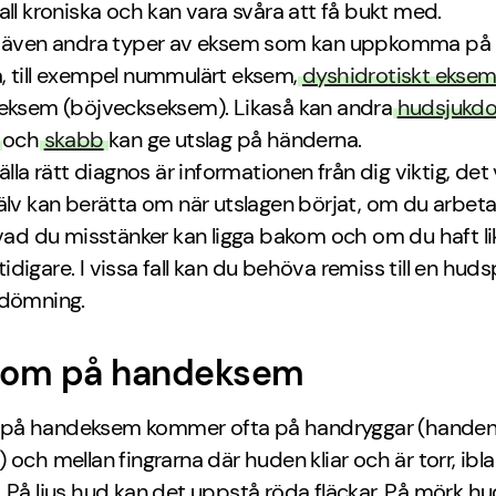
all kroniska och kan vara svåra att få bukt med.
s även andra typer av eksem som kan uppkomma på
, till exempel nummulärt eksem,
dyshidrotiskt ekse
 eksem (böjveckseksem). Likaså kan andra
hudsjukd
och
skabb
kan ge utslag på händerna.
älla rätt diagnos är informationen från dig viktig, det 
älv kan berätta om när utslagen börjat, om du arbetar
 vad du misstänker kan ligga bakom och om du haft l
digare. I vissa fall kan du behöva remiss till en huds
edömning.
om på handeksem
å handeksem kommer ofta på handryggar (hande
 och mellan fingrarna där huden kliar och är torr, ibl
 På ljus hud kan det uppstå röda fläckar. På mörk h