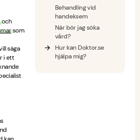
Behandling vid
handeksem
m
och
När bör jag söka
omar
som
vård?
Hur kan Doktor.se
vill säga
hjälpa mig?
 i ett
iknande
pecialist
ns
and
ud kan