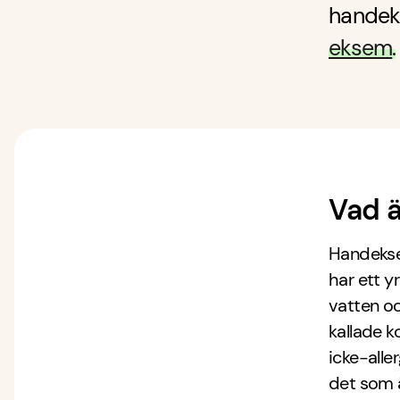
handek
eksem
.
Vad 
Handekse
har ett 
vatten oc
kallade k
icke-alle
det som ä