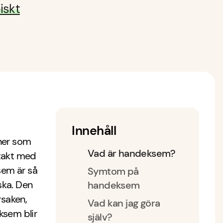
iskt
Innehåll
ner som
Vad är handeksem?
ntakt med
sem är så
Symtom på
ska. Den
handeksem
rsaken,
Vad kan jag göra
ksem blir
själv?