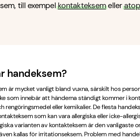
sem, till exempel
kontakteksem
eller
atop
är handeksem?
m är mycket vanligt bland vuxna, särskilt hos perso
yrke som innebär att händerna ständigt kommer i ko
h rengöringsmedel eller kemikalier. De flesta handek
ontakteksem som kan vara allergiska eller icke-allergi
rgiska varianten av kontakteksem är den vanligaste o
ven kallas för irritationseksem. Problem med hande