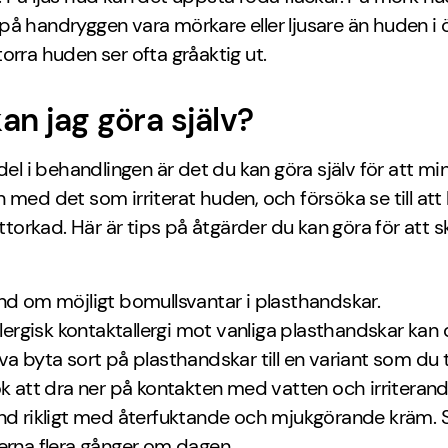
å handryggen vara mörkare eller ljusare än huden i ö
orra huden ser ofta gråaktig ut.
an jag göra själv?
 del i behandlingen är det du kan göra själv för att mi
 med det som irriterat huden, och försöka se till at
 uttorkad. Här är tips på åtgärder du kan göra för att 
d om möjligt bomullsvantar i plasthandskar.
llergisk kontaktallergi mot vanliga plasthandskar kan
a byta sort på plasthandskar till en variant som du t
k att dra ner på kontakten med vatten och irriteran
d rikligt med återfuktande och mjukgörande kräm. 
rna flera gånger om dagen.