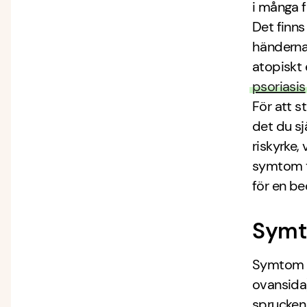
i många f
Det finn
händerna
atopiskt
psoriasis
För att st
det du sj
riskyrke,
symtom ti
för en b
Symt
Symtom p
ovansida)
sprucken.