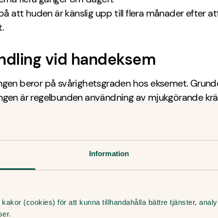
på att huden är känslig upp till flera månader efter at
t.
ndling vid handeksem
ngen beror på svårighetsgraden hos eksemet. Grunde
ngen är regelbunden användning av mjukgörande kr
jukgörande används kräm eller salva med kortison s
river ut på recept (starkare än den som finns receptfr
all ordineras en behandling där händerna badas i
manganat varje dag i några dagar. Eksem som blivit
Information
at kan behöva behandlas med antibiotika.
ör jag söka vård?
kakor (cookies) för att kunna tillhandahålla bättre tjänster, ana
ser.