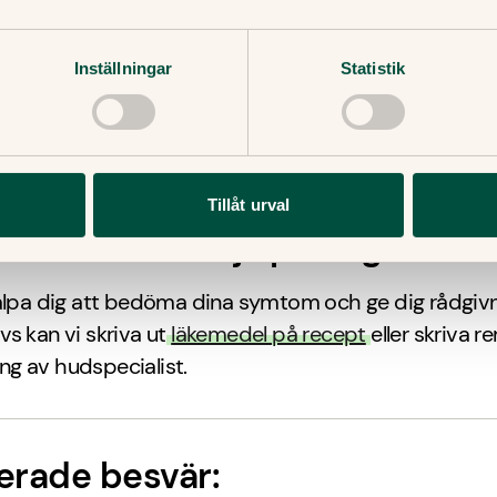
 har provat receptfri kortisonkräm men inte blivit b
 en veckas behandling.
Inställningar
Statistik
 har eksem som inte blir bättre av den behandling
are fungerat.
 har eksem som börjar se annorlunda ut än tidigare,
vätskar sig eller om du misstänker att eksemet blivit in
Tillåt urval
an Doktor.se hjälpa mig?
jälpa dig att bedöma dina symtom och ge dig rådgiv
s kan vi skriva ut
läkemedel på recept
eller skriva r
g av hudspecialist.
erade besvär: