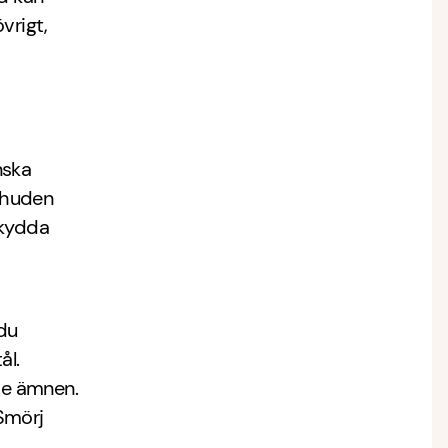
vrigt,
nska
t huden
skydda
 du
ål.
de ämnen.
Smörj