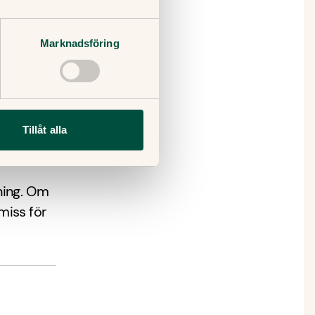
ättre
Marknadsföring
 som
 sprider
fekterat.
Tillåt alla
ning. Om
emiss för