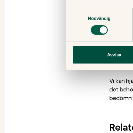
Om du
efter
Samtyckesval
Nödvändig
Om du
tidig
Om du
sig, 
Avvisa
Hur k
Vi kan h
det behöv
bedömnin
Relat