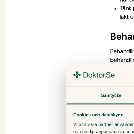
Tänk 
läkt u
Beha
Behandli
behandli
Utöver m
läkare sk
I vissa f
kaliumper
Samtycke
infekter
Cookies och dataskydd
När b
Vi och våra partner använder 
och ge dig anpassade annon