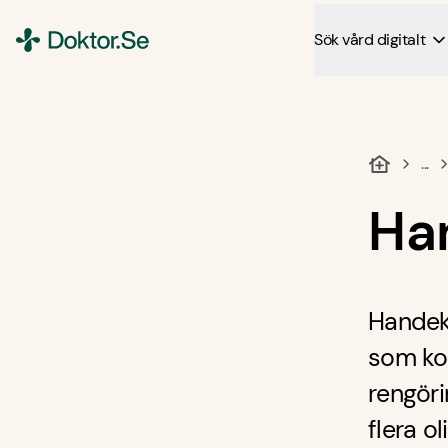
Sök vård digitalt
Doktor.se
...
Ha
Handeks
som ko
rengöri
flera o