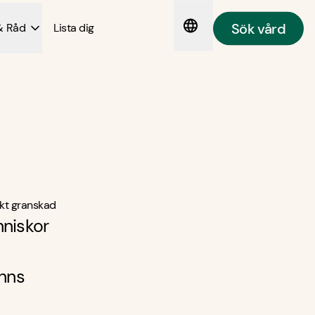
Sök vård
& Råd
Lista dig
kt granskad
nniskor
inns