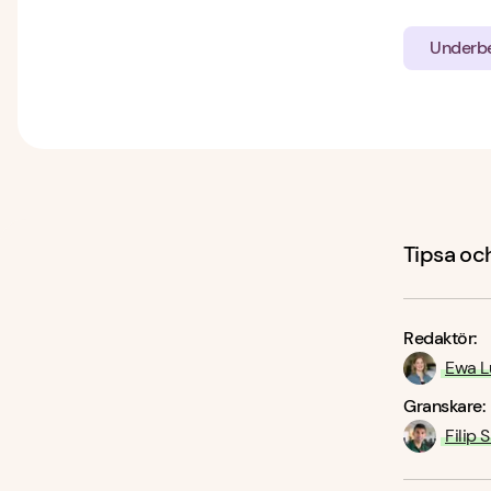
Underb
Tipsa och
Redaktör:
Ewa L
Granskare:
Filip 