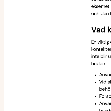
eksemet p
och den t
Vad k
En viktig
kontakten
inte blir
huden:
Använ
Vid a
behöv
Försö
Använ
hände