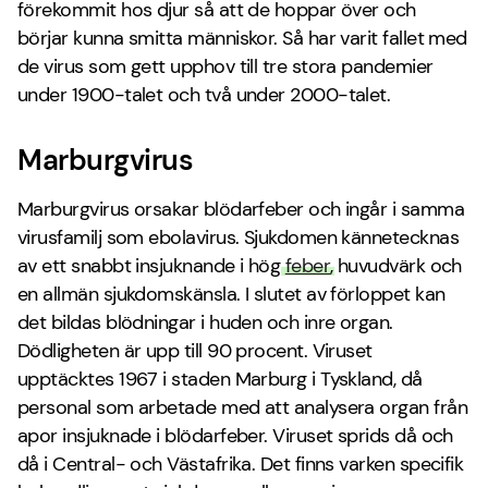
förekommit hos djur så att de hoppar över och
börjar kunna smitta människor. Så har varit fallet med
de virus som gett upphov till tre stora pandemier
under 1900-talet och två under 2000-talet.
Marburgvirus
Marburgvirus orsakar blödarfeber och ingår i samma
virusfamilj som ebolavirus. Sjukdomen kännetecknas
av ett snabbt insjuknande i hög
feber
, huvudvärk och
en allmän sjukdomskänsla. I slutet av förloppet kan
det bildas blödningar i huden och inre organ.
Dödligheten är upp till 90 procent. Viruset
upptäcktes 1967 i staden Marburg i Tyskland, då
personal som arbetade med att analysera organ från
apor insjuknade i blödarfeber. Viruset sprids då och
då i Central- och Västafrika. Det finns varken specifik