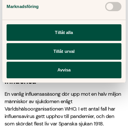
1980 deklarerade WHO att smittkoppor har utrotats.
Marknadsföring
Innan dess hade smittkoppor plågat människan i
tusentals år och dödat ungefär 20 procent av dem
som drabbades. Sjukdomen orsakades av
Tillåt alla
variolavirus, som var ett så kallat poxvirus. I Sverige
infördes obligatorisk vaccination av barn 1816 som
pågick tills sjukdomen ansågs utrotad 1979. Det
Tillåt urval
saknas behandling mot sjukdomen, men effektiva
vaccin finns om behovet skulle uppstå igen.
Avvisa
Influensa
En vanlig influensasäsong dör upp mot en halv miljon
människor av sjukdomen enligt
Världshälsoorganisationen WHO. I ett antal fall har
influensavirus gett upphov till pandemier, och den
som skördat flest liv var Spanska sjukan 1918.