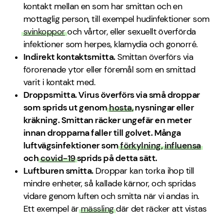
kontakt mellan en som har smittan och en
mottaglig person, till exempel hudinfektioner som
svinkoppor
och vårtor, eller sexuellt överförda
infektioner som herpes, klamydia och gonorré.
Indirekt kontaktsmitta.
Smittan överförs via
förorenade ytor eller föremål som en smittad
varit i kontakt med.
Droppsmitta.
Virus överförs via små droppar
som sprids ut genom
hosta
, nysningar eller
kräkning. Smittan räcker ungefär en meter
innan dropparna faller till golvet. Många
luftvägsinfektioner som
förkylning
,
influensa
och
covid-19
sprids på detta sätt.
Luftburen smitta.
Droppar kan torka ihop till
mindre enheter, så kallade kärnor, och spridas
vidare genom luften och smitta när vi andas in.
Ett exempel är
mässling
där det räcker att vistas