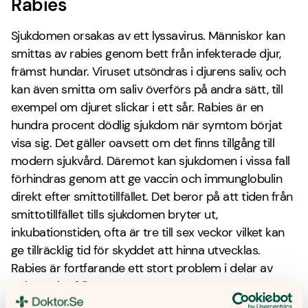
Rabies
Sjukdomen orsakas av ett lyssavirus. Människor kan
smittas av rabies genom bett från infekterade djur,
främst hundar. Viruset utsöndras i djurens saliv, och
kan även smitta om saliv överförs på andra sätt, till
exempel om djuret slickar i ett sår. Rabies är en
hundra procent dödlig sjukdom när symtom börjat
visa sig. Det gäller oavsett om det finns tillgång till
modern sjukvård. Däremot kan sjukdomen i vissa fall
förhindras genom att ge vaccin och immunglobulin
direkt efter smittotillfället. Det beror på att tiden från
smittotillfället tills sjukdomen bryter ut,
inkubationstiden, ofta är tre till sex veckor vilket kan
ge tillräcklig tid för skyddet att hinna utvecklas.
Rabies är fortfarande ett stort problem i delar av
Asien och Afrika.