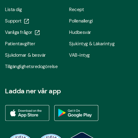
Lista dig
Recept
Support
Pollenallergi
Vanliga frågor
Hudbesvär
Patientavgifter
Sjukintyg & Läkarintyg
Sjukdomar & besvär
VAB-intyg
Tillgänglighetsredogörelse
Ladda ner vår app
Ladda ner vår app via App store
Ladda ner vår app via Google Play