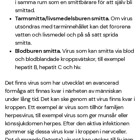
i samma rum som en smittbärare för att själv bli
smittad.
Tarmsmitta/livsmedelsburen smitta.
Om virus
utsöndras med tarminnehållet kan det förorena
vatten och livsmedel och på så sätt sprida
smitta.
Blodburen smitta.
Virus som kan smitta via blod
och blodblandade kroppsvätskor, till exempel
hepatit B, hepatit C och hiv.
Det finns virus som har utvecklat en avancerad
förmåga att finnas kvar i närheten av människan
under lång tid. Det kan ske genom att virus finns kvar i
kroppen. Ett exempel är virus som tillhör familjen
herpesvirus, till exempel virus som ger munsår eller
könssjukdomen herpes. Efter den aktiva infektionen
gömmer sig dessa virus kvar i kroppen i nervceller.
Det slumrande (latenta) viruset kan väckas till liv igen