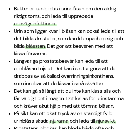
Bakterier kan bildas i urinblåsan om den aldrig
riktigt töms, och leda till upprepade
urinvägsinfektioner
.
Urin som ligger kvar i blåsan kan också leda till att
det bildas kristaller, som kan klumpa ihop sig och
bilda
blåssten
. Det gör att besvären med att
kissa förvärras.
Långvariga prostatabesvär kan leda till att
urinblåsan töjs ut. Det kan i sin tur göra att du
drabbas av så kallad överrinningsinkontinens,
som innebär att du kissar i små skvättar.
Det kan gå så långt att du inte kan kissa alls och
får väldigt ont i magen. Det kallas för urinstämma
och kräver akut hjälp med att tömma blåsan.
På sikt kan ett ökat tryck av en ständigt fylld
urinblåsa skada
njurarna
och leda till
njursvikt
.
Prostatans blodkärl kan blöda både ofta och