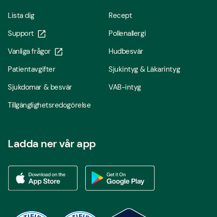
Lista dig
Recept
Support
Pollenallergi
Vanliga frågor
Hudbesvär
Patientavgifter
Sjukintyg & Läkarintyg
Sjukdomar & besvär
VAB-intyg
Tillgänglighetsredogörelse
Ladda ner vår app
Ladda ner vår app via App store
Ladda ner vår app via Google Play