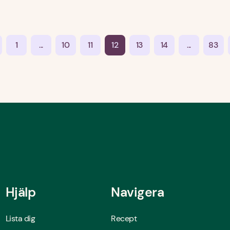
1
...
10
11
12
13
14
...
83
Hjälp
Navigera
Lista dig
Recept