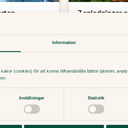
arten
7 anledningar a
 vardagen kan kännas
Visste du att svens
rn känner både oro
i Asien? Kanske för 
ola igen. Genom att
cancer, typ 2-diabe
Information
lder göra starten
det lättare att hålla 
skogen och plocka.
kakor (cookies) för att kunna tillhandahålla bättre tjänster, ana
Läs mer
8 Augusti, 2024
・
4
min
ser.
Inställningar
Statistik