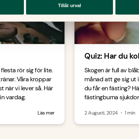
Tillåt urval
Quiz: Har du ko
esta rör sig för lite.
Skogen är full av bl
ränar. Våra kroppar
månad att ge sig ut 
t när vi lever så. Här
du får en fästing? H
din vardag.
fästingburna sjukdo
Läs mer
2 Augusti, 2024
・
1
min