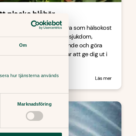
tt plocka blåbär
ka blåbär är mycket populära som hälsokost
att de kan skydda mot hjärtsjukdom,
tes, bromsa hjärnans åldrande och göra
Om
vikten. Här är sju anledningar att ge dig ut i
lysera hur tjänsterna används
Läs mer
Marknadsföring