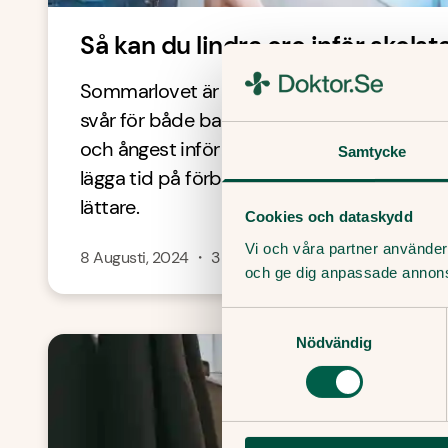
Så kan du lindra oro inför skolst
Sommarlovet är långt, och övergången till
svår för både barn och föräldrar. En del ba
och ångest inför att börja skola eller försk
Samtycke
lägga tid på förberedelser kan du som förä
lättare.
Cookies och dataskydd
Vi och våra partner använder 
8 Augusti, 2024
・
3
min
och ge dig anpassade annon
Samtyckesval
Nödvändig