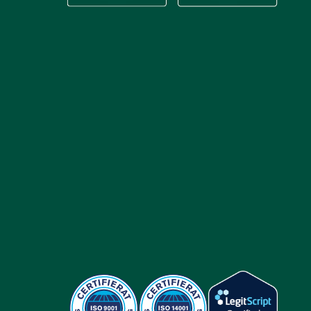
Ladda ner vår app via App store
Ladda ner vår app via Google Play