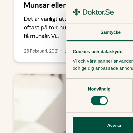
Munsår eller torrsprickor – så s
Det är vanligt att få sprickor i mungiporna 
oftast på torr hud. Men stress och kyla gör 
Samtycke
få munsår. Vi...
23 Februari, 2021
・
2
min
Cookies och dataskydd
Vi och våra partner använder 
och ge dig anpassade annon
Samtyckesval
Nödvändig
Avvisa