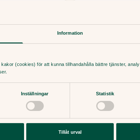
kiljer du dem åt
Nästan alla sök
på vintern. Det beror
Gina Almegård är ps
det också lättare att
patienter att hanter
Information
sökte hjälp innan det 
Läs mer
23 Februari, 2021
・
4
mi
kakor (cookies) för att kunna tillhandahålla bättre tjänster, ana
ser.
Inställningar
Statistik
Tillåt urval