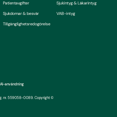
Patientavgifter
Sjukintyg & Läkarintyg
Sjukdomar & besvär
VAB-intyg
Tillgänglighetsredogörelse
 AI-användning
Org. nr. 559058-0089.
Copyright ©