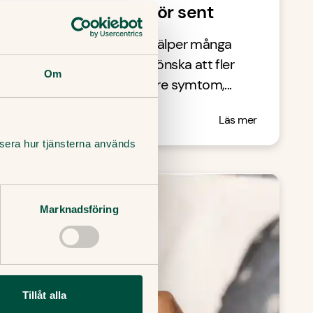
er hjälp mot stress för sent
ykolog på Doktor.se och hjälper många
a stressymtom. Hon skulle önska att fler
Om
gått för långt. Ju allvarligare symtom,...
n
Läs mer
lysera hur tjänsterna används
Marknadsföring
Tillåt alla