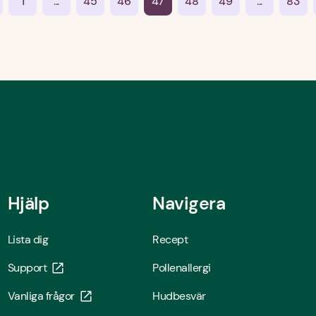
1
...
45
46
47
48
49
...
83
Hjälp
Navigera
Lista dig
Recept
Support
Pollenallergi
Vanliga frågor
Hudbesvär