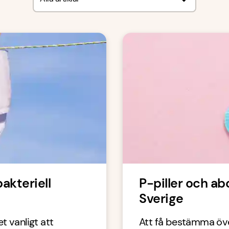
bakteriell
P-piller och abo
Sverige
et vanligt att
Att få bestämma öve