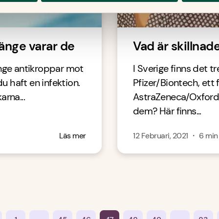
änge varar de
Vad är skillnad
änge antikroppar mot
I Sverige finns det 
 haft en infektion.
Pfizer/Biontech, ett
arna...
AstraZeneca/Oxford U
dem? Här finns...
Läs mer
12 Februari, 2021
・
6
min