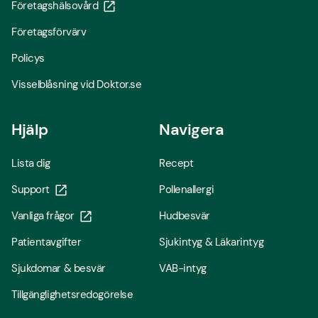
Företagshälsovård
Företagsförvärv
Policys
Visselblåsning vid Doktor.se
Hjälp
Navigera
Lista dig
Recept
Support
Pollenallergi
Vanliga frågor
Hudbesvär
Patientavgifter
Sjukintyg & Läkarintyg
Sjukdomar & besvär
VAB-intyg
Tillgänglighetsredogörelse