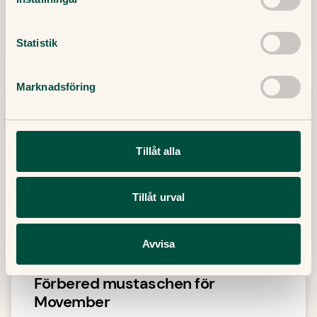
29 Oktober, 2024
・
3
min
Läs mer
Statistik
Marknadsföring
Tillåt alla
Tillåt urval
Avvisa
Förbered mustaschen för
Movember