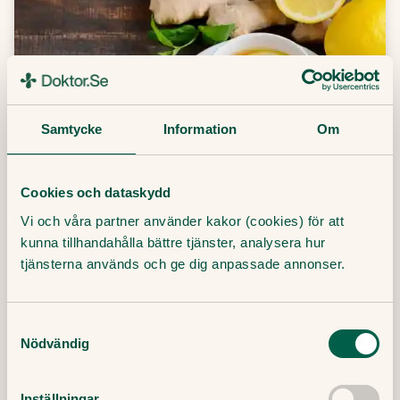
Samtycke
Information
Om
Cookies och dataskydd
Det här kan din hosta bero på –
Vi och våra partner använder kakor (cookies) för att
och så lindrar du den
kunna tillhandahålla bättre tjänster, analysera hur
tjänsterna används och ge dig anpassade annonser.
Det börjar som en retning i halsen, och sen
kan den hålla i sig i flera veckor. Men kan
Samtyckesval
hostan vara farlig? Och vad kan jag göra för
Nödvändig
att lindra den? Christina Wallin är specialist i
allmänmedicin på Doktor.se och svarar på
frågor om hosta.
Inställningar