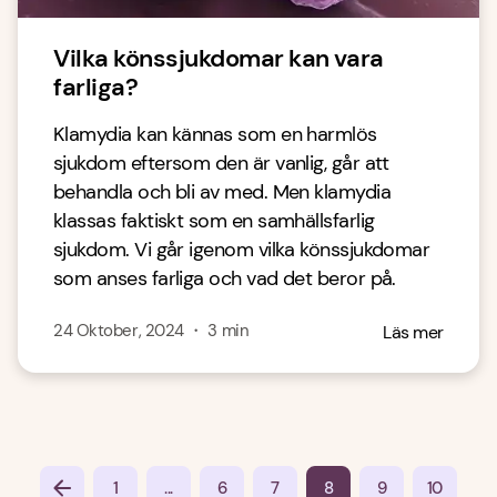
Vilka könssjukdomar kan vara
farliga?
Klamydia kan kännas som en harmlös
sjukdom eftersom den är vanlig, går att
behandla och bli av med. Men klamydia
klassas faktiskt som en samhällsfarlig
sjukdom. Vi går igenom vilka könssjukdomar
som anses farliga och vad det beror på.
24 Oktober, 2024
・
3
min
Läs mer
...
1
6
7
8
9
10