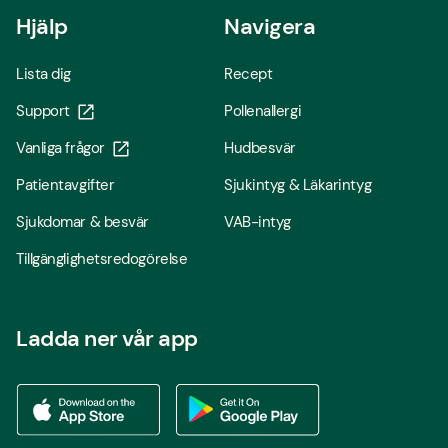
Hjälp
Navigera
Lista dig
Recept
Support
Pollenallergi
Vanliga frågor
Hudbesvär
Patientavgifter
Sjukintyg & Läkarintyg
Sjukdomar & besvär
VAB-intyg
Tillgänglighetsredogörelse
Ladda ner vår app
Ladda ner vår app via App store
Ladda ner vår app via Google Play