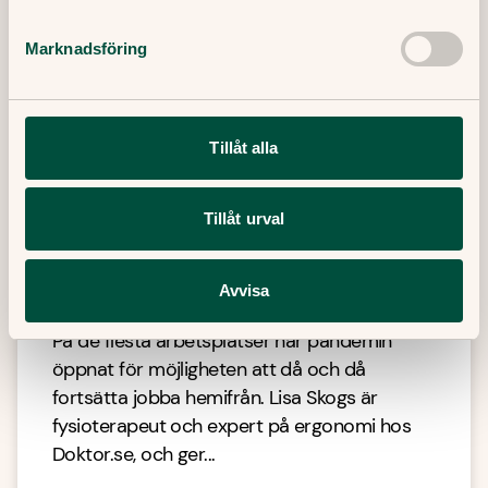
Marknadsföring
Tillåt alla
Tillåt urval
Hemarbetet är här för att stanna
Avvisa
På de flesta arbetsplatser har pandemin
öppnat för möjligheten att då och då
fortsätta jobba hemifrån. Lisa Skogs är
fysioterapeut och expert på ergonomi hos
Doktor.se, och ger...