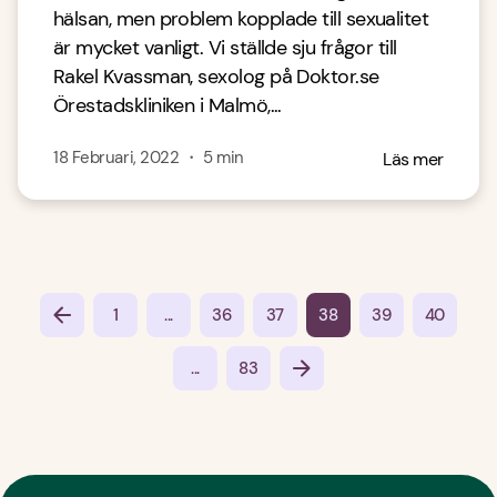
hälsan, men problem kopplade till sexualitet
är mycket vanligt. Vi ställde sju frågor till
Rakel Kvassman, sexolog på Doktor.se
Örestadskliniken i Malmö,...
18 Februari, 2022
・
5
min
Läs mer
...
1
36
37
38
39
40
...
83