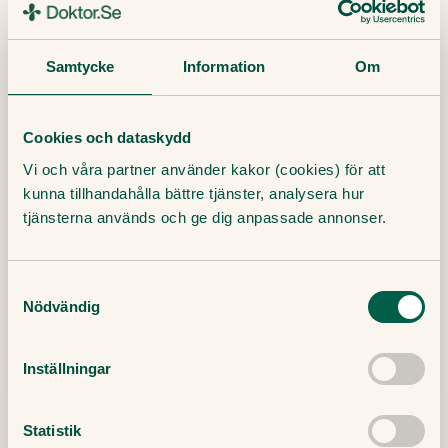
Samtycke
Information
Om
Cookies och dataskydd
Vi och våra partner använder kakor (cookies) för att
Torr och glåmig? 5 tips som hjälper
kunna tillhandahålla bättre tjänster, analysera hur
tjänsterna används och ge dig anpassade annonser.
Det är mycket vanligt med torr hud under
vintermånaderna. Om vi lägger till vinterns
Samtyckesval
alla infektioner och dagar i karantän är det
Nödvändig
lätt att känna sig både torr...
18 Februari, 2022
・
2
min
Läs mer
Inställningar
Statistik