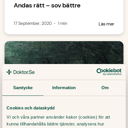
Andas rätt – sov bättre
17 September, 2020
・
1
min
Läs mer
Samtycke
Information
Om
Cookies och dataskydd
Vi och våra partner använder kakor (cookies) för att
Förbättra minnet – kom ihåg att
kunna tillhandahålla bättre tjänster, analysera hur