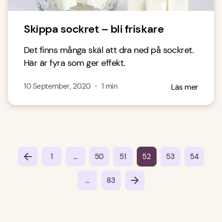
Skippa sockret – bli friskare
Det finns många skäl att dra ned på sockret.
Här är fyra som ger effekt.
10 September, 2020
・
1
min
Läs mer
...
1
50
51
52
53
54
...
83