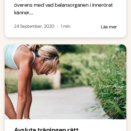
överens med vad balansorganen i innerörat
känner....
24 September, 2020
・
1
min
Läs mer
Avsluta träningen rätt