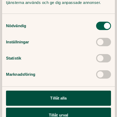
springa
tjänsterna används och ge dig anpassade annonser.
Löpning har många hälsofördelar. En av dem
Samtyckesval
är man kan förbättra minnet.
Nödvändig
16 September, 2020
・
2
min
Läs mer
Inställningar
Statistik
Marknadsföring
Tillåt alla
Tillåt urval