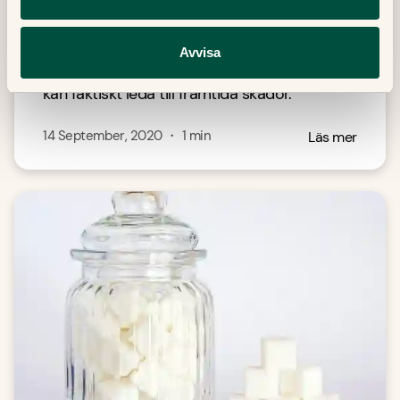
Släpp mobilen - slipp löparskador
Avvisa
Att hålla mobilen i handen under löprundan
kan faktiskt leda till framtida skador.
14 September, 2020
・
1
min
Läs mer