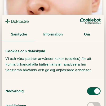
Samtycke
Information
Om
Cookies och dataskydd
Vi och våra partner använder kakor (cookies) för att
Så smittar herpes
kunna tillhandahålla bättre tjänster, analysera hur
tjänsterna används och ge dig anpassade annonser.
Herpes är ett virus som kan ge smärtsamma
blåsor och sår i hud och slemhinnor. Hur
Samtyckesval
smittar herpes? Är munsår alltid herpes? Är
Nödvändig
det samma virus som ger herpes vid munnen
och underlivet? Vår läkare Filip Saxena,
specialist i allmänmedicin, reder ut
Inställningar