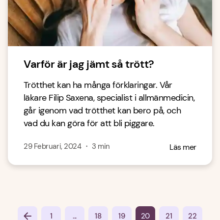
Varför är jag jämt så trött?
Trötthet kan ha många förklaringar. Vår
läkare Filip Saxena, specialist i allmänmedicin,
går igenom vad trötthet kan bero på, och
vad du kan göra för att bli piggare.
29 Februari, 2024
・
3
min
Läs mer
...
1
18
19
20
21
22