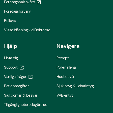
Företagshälsovård
Företagsförvärv
Policys
Visselblåsning vid Doktor.se
Hjälp
Navigera
Lista dig
Recept
Support
Pollenallergi
Vanliga frågor
Hudbesvär
Patientavgifter
Sjukintyg & Läkarintyg
Sjukdomar & besvär
VAB-intyg
Tillgänglighetsredogörelse