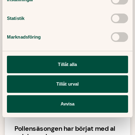
begreppen.
Statistik
7 Mars, 2024
・
4
min
Läs mer
Marknadsföring
Tillåt alla
Tillåt urval
Avvisa
Pollensäsongen har börjat med al